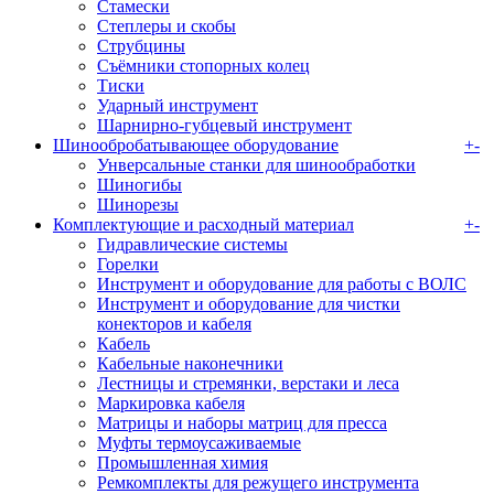
Стамески
Степлеры и скобы
Струбцины
Съёмники стопорных колец
Тиски
Ударный инструмент
Шарнирно-губцевый инструмент
Шинообробатывающее оборудование
+
-
Унверсальные станки для шинообработки
Шиногибы
Шинорезы
Комплектующие и расходный материал
+
-
Гидравлические системы
Горелки
Инструмент и оборудование для работы с ВОЛС
Инструмент и оборудование для чистки
конекторов и кабеля
Кабель
Кабельные наконечники
Лестницы и стремянки, верстаки и леса
Маркировка кабеля
Матрицы и наборы матриц для пресса
Муфты термоусаживаемые
Промышленная химия
Ремкомплекты для режущего инструмента