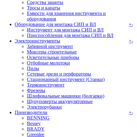
Средства защиты
Тросы и канаты
Емкости для хранения инструмента и
оборудования
Оборудование для монтажа СИП и ВЛ
+
-
Инструмент для монтажа СИП и ВЛ
Приспособления для монтажа СИП и ВЛ
Электроинструменты
+
-
Забивной инструмент
Миксеры строительные
Осветительные приборы
Отбойные молотоки
Пилы
Сетевые дрели и перфораторы
Стационарный инструмент (Станки)
Термоинструмент
Фрезеры
Шлифовальные машинки (болгарки)
Шуруповерты аккумуляторные
Электрорубанки
Производители
+
-
BENNING
Bessey
BRADY
Greenlee