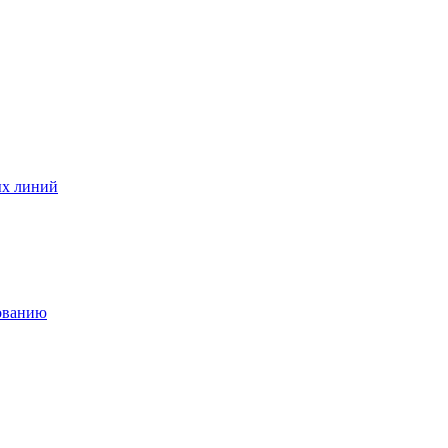
ых линий
дованию