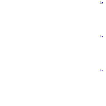
+
-
+
-
+
-