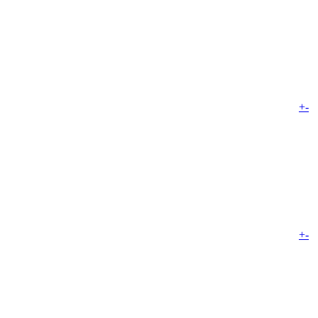
+
-
+
-