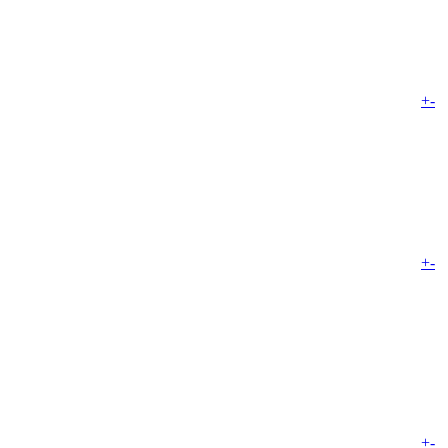
+
-
+
-
+
-