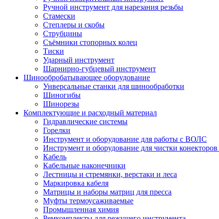
Ручной инструмент для нарезания резьбы
Стамески
Степлеры и скобы
Струбцины
Съёмники стопорных колец
Тиски
Ударный инструмент
Шарнирно-губцевый инструмент
Шинообробатывающее оборудование
Унверсальные станки для шинообработки
Шиногибы
Шинорезы
Комплектующие и расходный материал
Гидравлические системы
Горелки
Инструмент и оборудование для работы с ВОЛС
Инструмент и оборудование для чистки конекторов 
Кабель
Кабельные наконечники
Лестницы и стремянки, верстаки и леса
Маркировка кабеля
Матрицы и наборы матриц для пресса
Муфты термоусаживаемые
Промышленная химия
Ремкомплекты для режущего инструмента