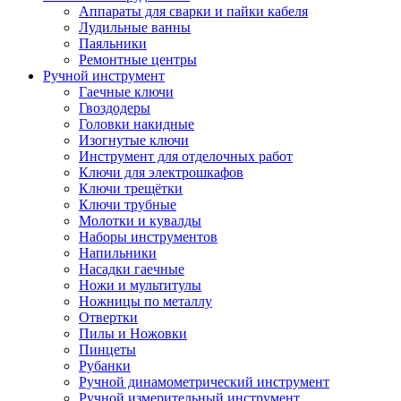
Аппараты для сварки и пайки кабеля
Лудильные ванны
Паяльники
Ремонтные центры
Ручной инструмент
Гаечные ключи
Гвоздодеры
Головки накидные
Изогнутые ключи
Инструмент для отделочных работ
Ключи для электрошкафов
Ключи трещётки
Ключи трубные
Молотки и кувалды
Наборы инструментов
Напильники
Насадки гаечные
Ножи и мультитулы
Ножницы по металлу
Отвертки
Пилы и Ножовки
Пинцеты
Рубанки
Ручной динамометрический инструмент
Ручной измерительный инструмент