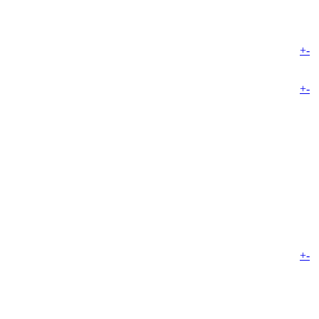
+
-
+
-
+
-