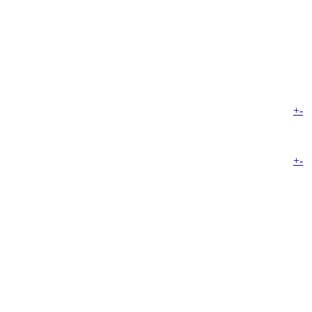
+
-
+
-