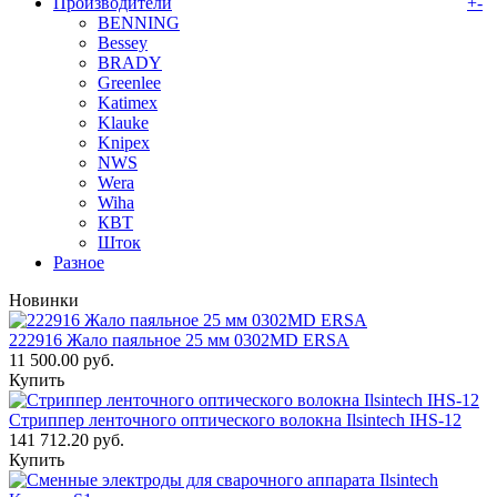
Производители
+
-
BENNING
Bessey
BRADY
Greenlee
Katimex
Klauke
Knipex
NWS
Wera
Wiha
КВТ
Шток
Разное
Новинки
222916 Жало паяльное 25 мм 0302MD ERSA
11 500.00 руб.
Купить
Стриппер ленточного оптического волокна Ilsintech IHS-12
141 712.20 руб.
Купить