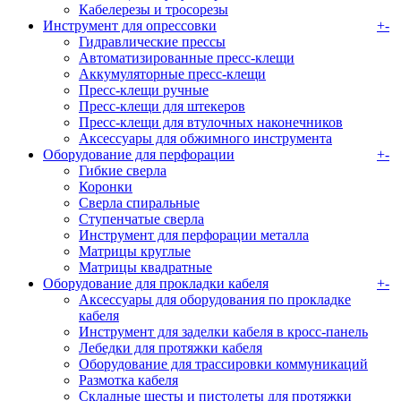
Кабелерезы и тросорезы
Инструмент для опрессовки
+
-
Гидравлические прессы
Автоматизированные пресс-клещи
Аккумуляторные преcс-клещи
Пресс-клещи ручные
Пресс-клещи для штекеров
Пресс-клещи для втулочных наконечников
Аксессуары для обжимного инструмента
Оборудование для перфорации
+
-
Гибкие сверла
Коронки
Сверла спиральные
Ступенчатые сверла
Инструмент для перфорации металла
Матрицы круглые
Матрицы квадратные
Оборудование для прокладки кабеля
+
-
Аксессуары для оборудования по прокладке
кабеля
Инструмент для заделки кабеля в кросс-панель
Лебедки для протяжки кабеля
Оборудование для трассировки коммуникаций
Размотка кабеля
Складные шесты и пистолеты для протяжки