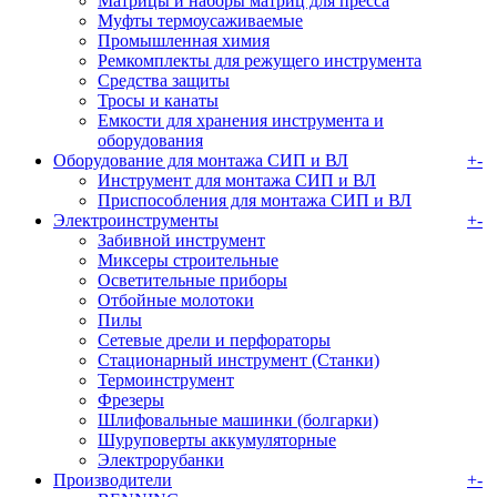
Матрицы и наборы матриц для пресса
Муфты термоусаживаемые
Промышленная химия
Ремкомплекты для режущего инструмента
Средства защиты
Тросы и канаты
Емкости для хранения инструмента и
оборудования
Оборудование для монтажа СИП и ВЛ
+
-
Инструмент для монтажа СИП и ВЛ
Приспособления для монтажа СИП и ВЛ
Электроинструменты
+
-
Забивной инструмент
Миксеры строительные
Осветительные приборы
Отбойные молотоки
Пилы
Сетевые дрели и перфораторы
Стационарный инструмент (Станки)
Термоинструмент
Фрезеры
Шлифовальные машинки (болгарки)
Шуруповерты аккумуляторные
Электрорубанки
Производители
+
-