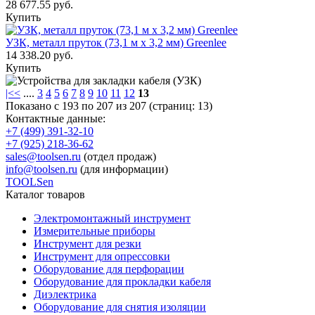
28 677.55 руб.
Купить
УЗК, металл пруток (73,1 м х 3,2 мм) Greenlee
14 338.20 руб.
Купить
|<
<
....
3
4
5
6
7
8
9
10
11
12
13
Показано с 193 по 207 из 207 (страниц: 13)
Контактные данные:
+7 (499) 391-32-10
+7 (925) 218-36-62
sales@toolsen.ru
(отдел продаж)
info@toolsen.ru
(для информации)
TOOLSen
Каталог товаров
Электромонтажный инструмент
Измерительные приборы
Инструмент для резки
Инструмент для опрессовки
Оборудование для перфорации
Оборудование для прокладки кабеля
Диэлектрика
Оборудование для снятия изоляции