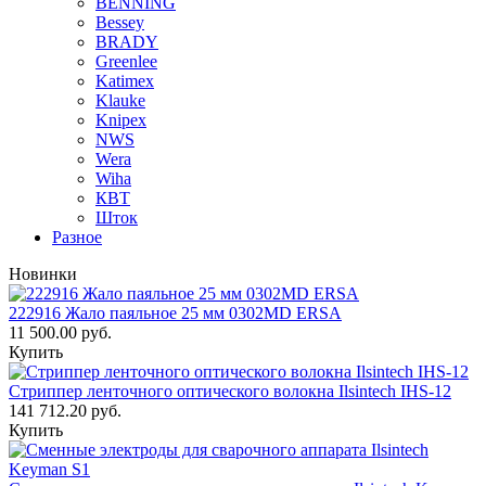
BENNING
Bessey
BRADY
Greenlee
Katimex
Klauke
Knipex
NWS
Wera
Wiha
КВТ
Шток
Разное
Новинки
222916 Жало паяльное 25 мм 0302MD ERSA
11 500.00 руб.
Купить
Стриппер ленточного оптического волокна Ilsintech IHS-12
141 712.20 руб.
Купить